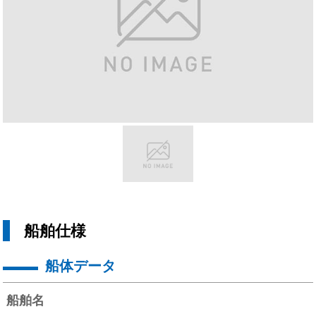
船舶仕様
船体データ
船舶名