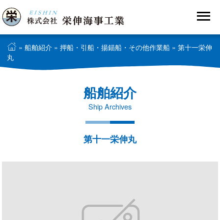
»
船舶紹介
»
押船・引船・揚錨船・その他作業船
» 第十一栄伸
丸
船舶紹介
Ship Archives
第十一栄伸丸