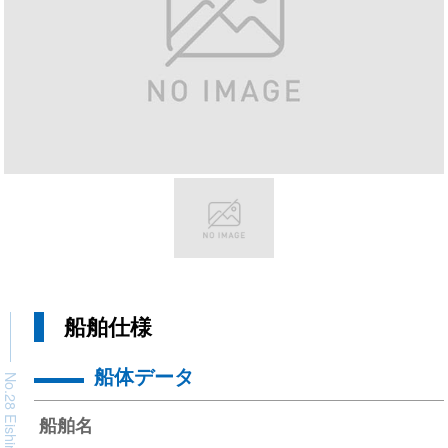
船舶仕様
船体データ
No.28 Eishinmaru
船舶名