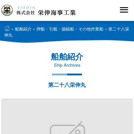
»
船舶紹介
»
押船・引船・揚錨船・その他作業船
» 第二十八栄
伸丸
船舶紹介
Ship Archives
第二十八栄伸丸