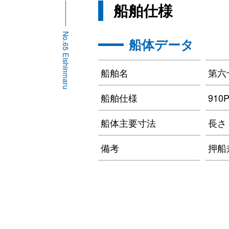
船舶仕様
No.65 Eishinmaru
船体データ
船舶名
第六
船舶仕様
910
船体主要寸法
長さ 1
備考
押船