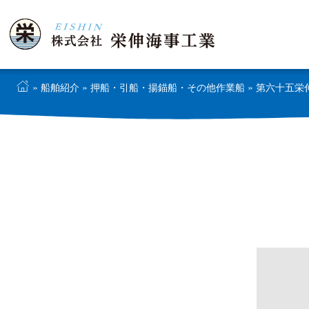
»
船舶紹介
»
押船・引船・揚錨船・その他作業船
» 第六十五栄