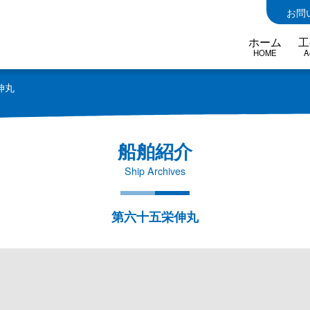
お問
ホーム
工
HOME
A
伸丸
船舶紹介
Ship Archives
第六十五栄伸丸